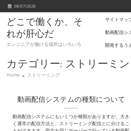
Skip
08/07/2026
to
content
サイトマッ
どこで働くか、そ
動画配信シ
れが肝心だ
エンジニアが働ける場所はいろいろ
開発するう
カテゴリー:
ストリーミン
Home
ストリーミング
動画配信システムの種類について
動画配信システムにもいくつか種類がありますが、大き
く通常の配信方法と、ストリーミング配信とに分けるこ
とができます。両方を同じサーバーで行っている動画配